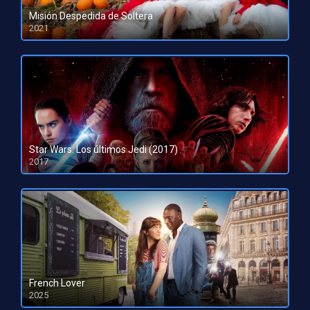
Misión Despedida de Soltera
2021
HD 1080pHD 720p
Star Wars: Los últimos Jedi (2017)
2017
HD 720p
French Lover
2025
HD 1080pHD 720p