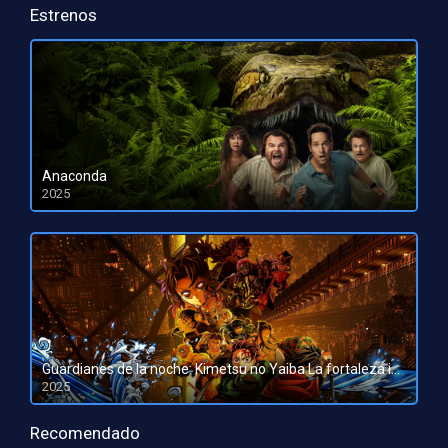
Estrenos
Anaconda
2025
HD 1080pHD 720p
Guardianes de la noche: Kimetsu no Yaiba La fortaleza infinita
2025
HD 1080pHD 720p
Recomendado