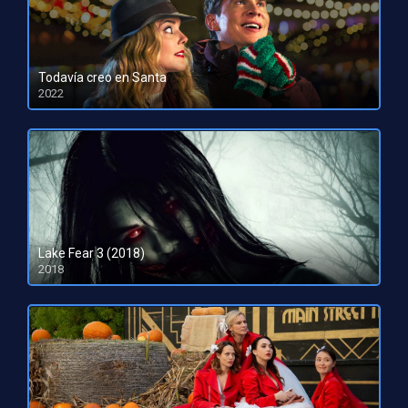
Todavía creo en Santa
2022
HD 1080pHD 720p
Lake Fear 3 (2018)
2018
HD 720p