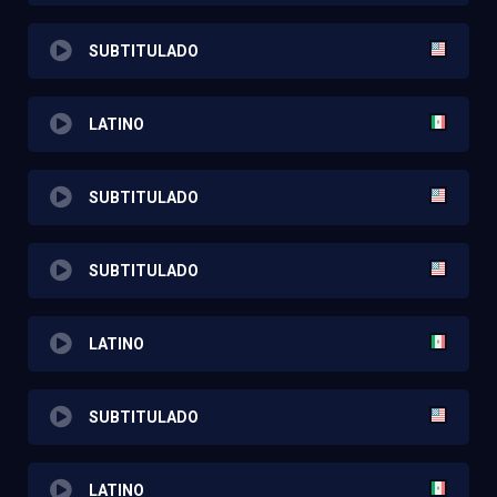
SUBTITULADO
LATINO
SUBTITULADO
SUBTITULADO
LATINO
SUBTITULADO
LATINO