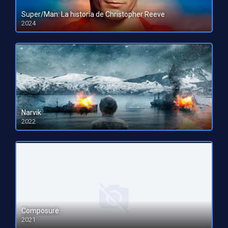
Super/Man: La historia de Christopher Reeve
2024
HD 1080pHD 720p
Narvik
2022
HD 1080pHD 720p
Composure
2021
HD 1080pHD 720p