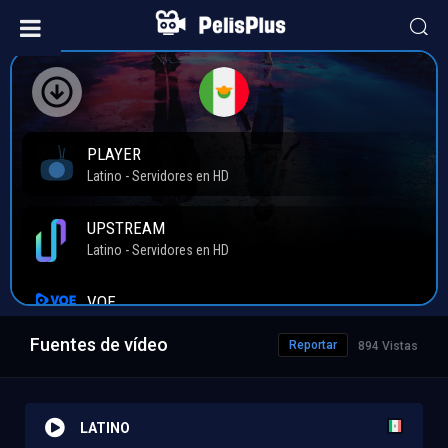
Fuentes de vídeo
Reportar
894 Vistas
LATINO