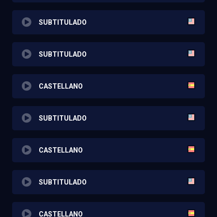
SUBTITULADO
SUBTITULADO
CASTELLANO
SUBTITULADO
CASTELLANO
SUBTITULADO
CASTELLANO