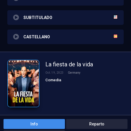
SUBTITULADO
CASTELLANO
La fiesta de la vida
Oct. 19, 2023
Germany
Comedia
Info
Reparto