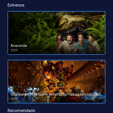
Estrenos
Anaconda
2025
HD 1080pHD 720p
Guardianes de la noche: Kimetsu no Yaiba La fortaleza infinita
2025
HD 1080pHD 720p
Recomendado