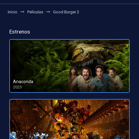
Inicio
Películas
Good Burger 2
Estrenos
Anaconda
2025
HD 1080pHD 720p