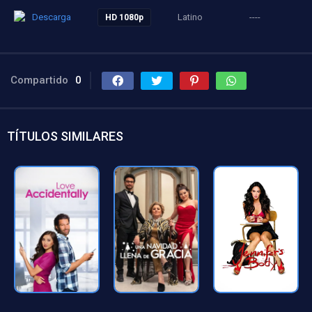
Descarga
Latino
----
HD 1080p
Compartido
0
TÍTULOS SIMILARES