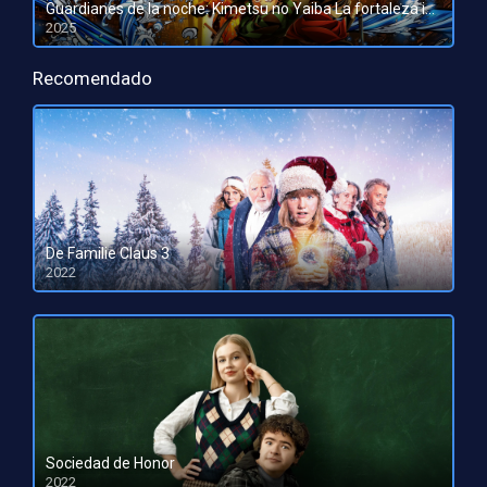
Guardianes de la noche: Kimetsu no Yaiba La fortaleza infinita
2025
HD 1080pHD 720p
Recomendado
De Familie Claus 3
2022
HD 1080pHD 720p
Sociedad de Honor
2022