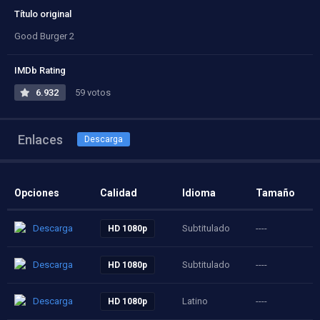
Título original
Good Burger 2
IMDb Rating
6.932
59 votos
Enlaces
Descarga
Opciones
Calidad
Idioma
Tamaño
Descarga
Subtitulado
----
HD 1080p
Descarga
Subtitulado
----
HD 1080p
Descarga
Latino
----
HD 1080p