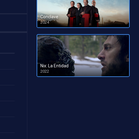
Conclave
2024
HD 1080pHD 720p
Nix: La Entidad
2022
HD 1080pHD 720p