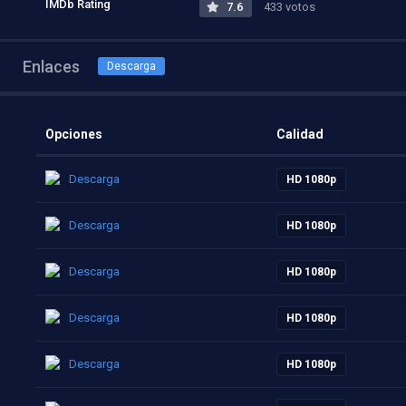
IMDb Rating
7.6
433 votos
Enlaces
Descarga
Opciones
Calidad
Descarga
HD 1080p
Descarga
HD 1080p
Descarga
HD 1080p
Descarga
HD 1080p
Descarga
HD 1080p