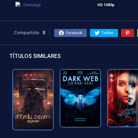
Descarga
HD 1080p
Compartido
0
Facebook
Twitter
TÍTULOS SIMILARES