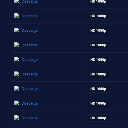
Descarga
HD 1080p
Descarga
HD 1080p
Descarga
HD 1080p
Descarga
HD 1080p
Descarga
HD 1080p
Descarga
HD 1080p
Descarga
HD 1080p
Descarga
HD 1080p
Descarga
HD 1080p