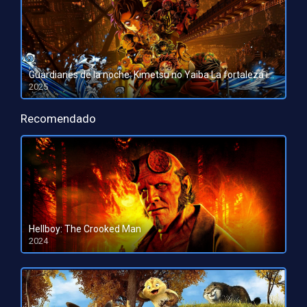
Guardianes de la noche: Kimetsu no Yaiba La fortaleza infinita
2025
HD 1080pHD 720p
Recomendado
Hellboy: The Crooked Man
2024
HD 1080pHD 720p