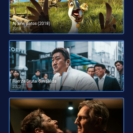
Al aire, patos (2018)
2018
HD 720p
Fuerza Bruta: Sin salida
2023
HD 1080pHD 720p