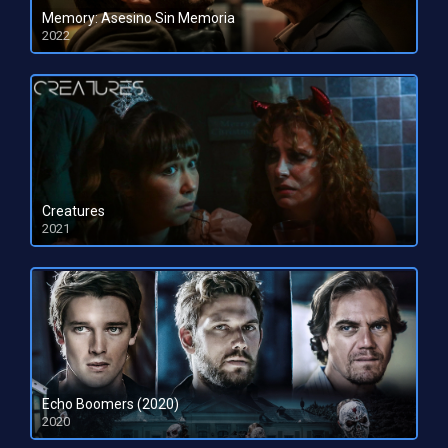
Memory: Asesino Sin Memoria
2022
HD 1080pHD 720p
Creatures
2021
HD 1080pHD 720p
Echo Boomers (2020)
2020
HD 720p