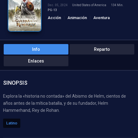
Dec. 05, 2024
United States of America
134 Min.
PG-13
Acción
Animación
Aventura
Fantasía
Info
Reparto
Enlaces
SINOPSIS
Explora la «historia no contada» del Abismo de Helm, cientos de
años antes de la mítica batalla, y de su fundador, Helm
Hammerhand, Rey de Rohan.
Latino