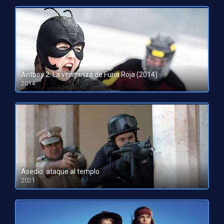
Antboy 2: La venganza de Furia Roja (2014)
2014
HD 720p
Asedio: ataque al templo
2021
HD 1080pHD 720p