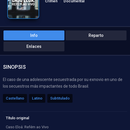
Crimen
Documental
Info
Reparto
Enlaces
SINOPSIS
El caso de una adolescente secuestrada por su exnovio en uno de
los secuestros más impactantes de todo Brasil.
Castellano
Latino
Subtitulado
Título original
Caso Eloá: Refém ao Vivo