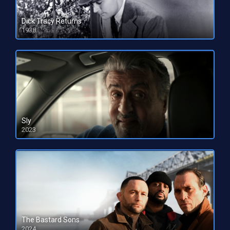
Dick Tracy Returns
1938
HD 1080pHD 720p
Sly
2023
HD 1080pHD 720p
The Bastard Sons
2024