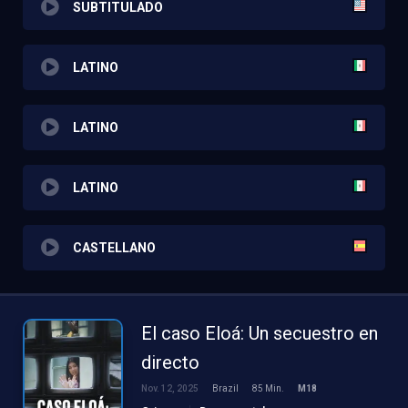
SUBTITULADO
LATINO
LATINO
LATINO
CASTELLANO
El caso Eloá: Un secuestro en
directo
Nov. 12, 2025
Brazil
85 Min.
M18