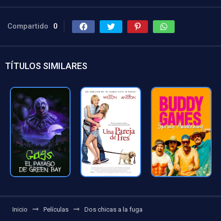
Compartido
0
TÍTULOS SIMILARES
Inicio
Películas
Dos chicas a la fuga