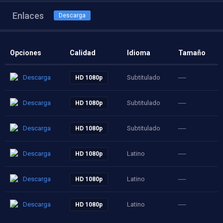
Enlaces
Descarga
Opciones
Calidad
Idioma
Tamaño
Descarga
Subtitulado
----
HD 1080p
Descarga
Subtitulado
----
HD 1080p
Descarga
Subtitulado
----
HD 1080p
Descarga
Latino
----
HD 1080p
Descarga
Latino
----
HD 1080p
Descarga
Latino
----
HD 1080p