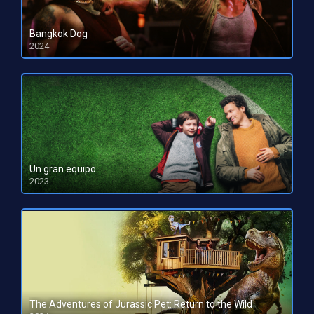
Bangkok Dog
2024
HD 1080pHD 720p
Un gran equipo
2023
HD 1080pHD 720p
The Adventures of Jurassic Pet: Return to the Wild