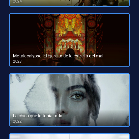
2024
HD 1080pHD 720p
Metalocalypse: El Ejercito de la estrella del mal
2023
HD 1080pHD 720p
La chica que lo tenía todo
2022
HD 1080pHD 720p