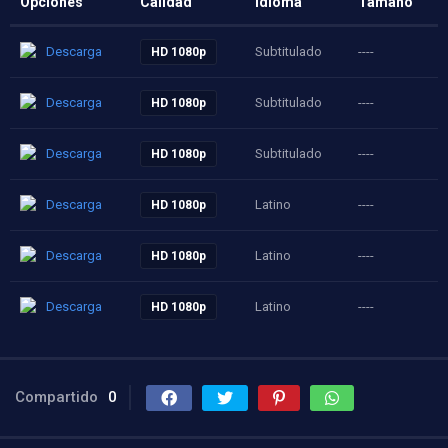
Opciones
Calidad
Idioma
Tamaño
Descarga
Subtitulado
----
HD 1080p
Descarga
Subtitulado
----
HD 1080p
Descarga
Subtitulado
----
HD 1080p
Descarga
Latino
----
HD 1080p
Descarga
Latino
----
HD 1080p
Descarga
Latino
----
HD 1080p
Compartido
0