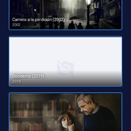
Camino a la perdición (2002)
2002
HD 720p
Occidente (2019)
2019
HD 720p