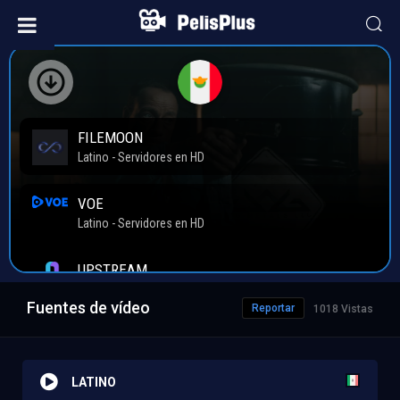
Fuentes de vídeo
Reportar
1018 Vistas
LATINO