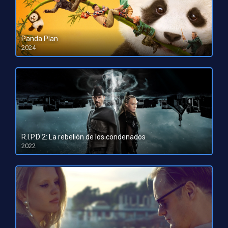
Panda Plan
2024
HD 1080pHD 720p
R.I.P.D 2: La rebelión de los condenados
2022
HD 1080pHD 720p