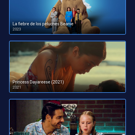
La fiebre de los peluches Beanie
2023
HD 1080pHD 720p
Princess Dayareese (2021)
2021
HD 720p