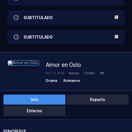
SUBTITULADO
SUBTITULADO
Amor en Oslo
Nov. 10, 2024
Norway
120 Min.
PG
Drama
Romance
Info
Reparto
Enlaces
SINOPSIS