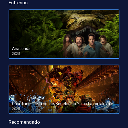
Estrenos
Anaconda
2025
HD 1080pHD 720p
Guardianes de la noche: Kimetsu no Yaiba La fortaleza infinita
2025
HD 1080pHD 720p
Recomendado