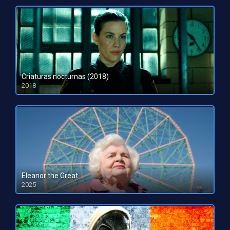
Criaturas nocturnas (2018)
2018
HD 720p
Eleanor the Great
2025
HD 1080pHD 720p