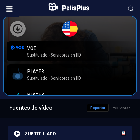
Fuentes de vídeo
Reportar
790 Vistas
SUBTITULADO