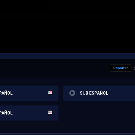
Reportar
PAÑOL
SUB ESPAÑOL
PAÑOL