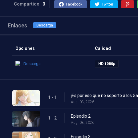
Compartido
0
Facebook
Twitter
Enlaces
Descarga
Opciones
Calidad
Descarga
HD 1080p
¡Es por eso que no soporto a los G
1 - 1
Aug. 08, 2026
Episodio 2
1 - 2
Aug. 08, 2026
Episodio 3