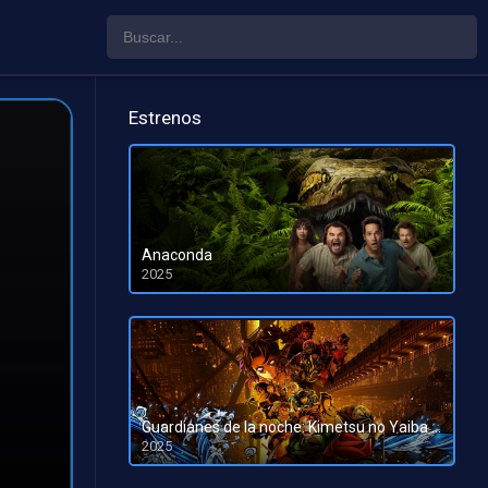
Estrenos
Anaconda
2025
HD 1080pHD 720p
Guardianes de la noche: Kimetsu no Yaiba La fortaleza infinita
2025
HD 1080pHD 720p