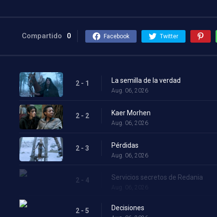
Compartido
0
Facebook
Twitter
La semilla de la verdad
2 - 1
Aug. 06, 2026
Kaer Morhen
2 - 2
Aug. 06, 2026
Pérdidas
2 - 3
Aug. 06, 2026
Servicios secretos de Redania
2 - 4
Aug. 06, 2026
Decisiones
2 - 5