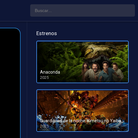
Estrenos
Anaconda
2025
HD 1080pHD 720p
Guardianes de la noche: Kimetsu no Yaiba La fortaleza infinita
2025
HD 1080pHD 720p