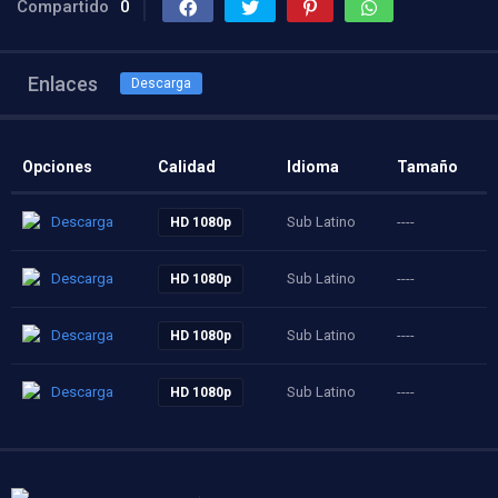
Compartido
0
Enlaces
Descarga
Opciones
Calidad
Idioma
Tamaño
Descarga
Sub Latino
----
HD 1080p
Descarga
Sub Latino
----
HD 1080p
Descarga
Sub Latino
----
HD 1080p
Descarga
Sub Latino
----
HD 1080p