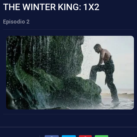
THE WINTER KING: 1X2
Episodio 2