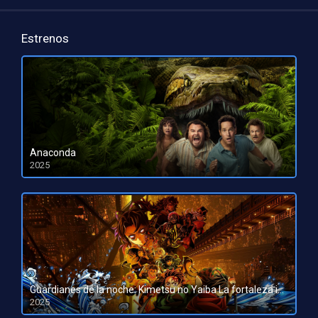
Estrenos
Anaconda
2025
HD 1080pHD 720p
Guardianes de la noche: Kimetsu no Yaiba La fortaleza infinita
2025
HD 1080pHD 720p