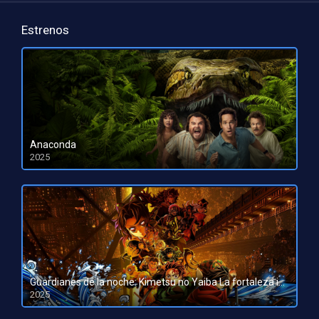
Estrenos
Anaconda
2025
HD 1080pHD 720p
Guardianes de la noche: Kimetsu no Yaiba La fortaleza infinita
2025
HD 1080pHD 720p