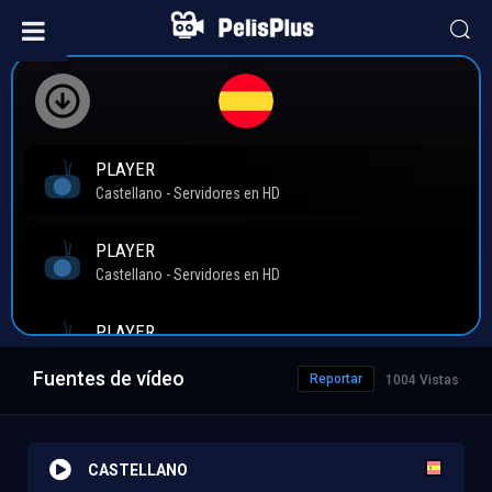
Fuentes de vídeo
Reportar
1004 Vistas
CASTELLANO