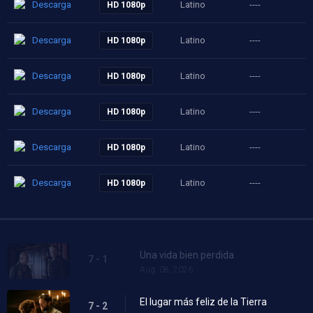
Descarga
Latino
----
HD 1080p
Descarga
Latino
----
HD 1080p
Descarga
Latino
----
HD 1080p
Descarga
Latino
----
HD 1080p
Descarga
Latino
----
HD 1080p
Descarga
Latino
----
HD 1080p
Una vida bien perdida
7 - 1
Aug. 08, 2026
El lugar más feliz de la Tierra
7 - 2