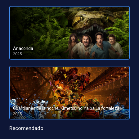
Anaconda
2025
HD 1080pHD 720p
Guardianes de la noche: Kimetsu no Yaiba La fortaleza infinita
2025
HD 1080pHD 720p
Recomendado