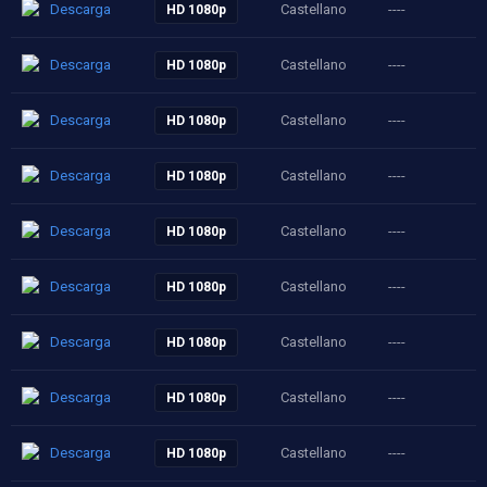
Descarga
Castellano
----
HD 1080p
Descarga
Castellano
----
HD 1080p
Descarga
Castellano
----
HD 1080p
Descarga
Castellano
----
HD 1080p
Descarga
Castellano
----
HD 1080p
Descarga
Castellano
----
HD 1080p
Descarga
Castellano
----
HD 1080p
Descarga
Castellano
----
HD 1080p
Descarga
Castellano
----
HD 1080p