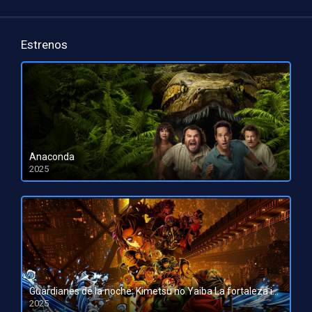
Estrenos
Anaconda
2025
HD 1080pHD 720p
Guardianes de la noche: Kimetsu no Yaiba La fortaleza infinita
2025
HD 1080pHD 720p