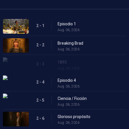
Episodio 1
2 - 1
Aug. 06, 2026
Breaking Brad
2 - 2
Aug. 06, 2026
1893
2 - 3
Aug. 06, 2026
Episodio 4
2 - 4
Aug. 06, 2026
Ciencia / Ficción
2 - 5
Aug. 06, 2026
Glorioso propósito
2 - 6
Aug. 06, 2026