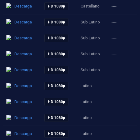
Descarga
Castellano
----
HD 1080p
Descarga
Sub Latino
----
HD 1080p
Descarga
Sub Latino
----
HD 1080p
Descarga
Sub Latino
----
HD 1080p
Descarga
Sub Latino
----
HD 1080p
Descarga
Latino
----
HD 1080p
Descarga
Latino
----
HD 1080p
Descarga
Latino
----
HD 1080p
Descarga
Latino
----
HD 1080p