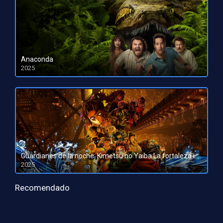
Anaconda
2025
HD 1080pHD 720p
Guardianes de la noche: Kimetsu no Yaiba La fortaleza infinita
2025
HD 1080pHD 720p
Recomendado