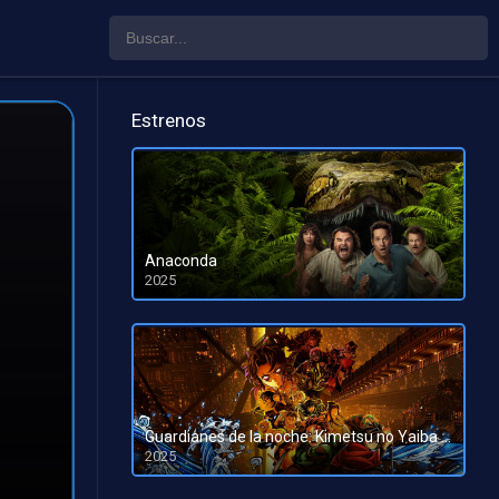
Estrenos
Anaconda
2025
HD 1080pHD 720p
Guardianes de la noche: Kimetsu no Yaiba La fortaleza infinita
2025
HD 1080pHD 720p