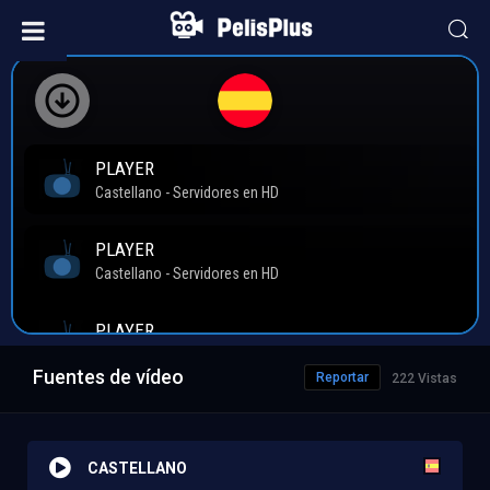
Fuentes de vídeo
Reportar
222 Vistas
CASTELLANO