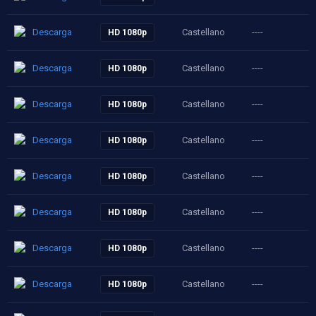
Descarga
Castellano
----
HD 1080p
Descarga
Castellano
----
HD 1080p
Descarga
Castellano
----
HD 1080p
Descarga
Castellano
----
HD 1080p
Descarga
Castellano
----
HD 1080p
Descarga
Castellano
----
HD 1080p
Descarga
Castellano
----
HD 1080p
Descarga
Castellano
----
HD 1080p