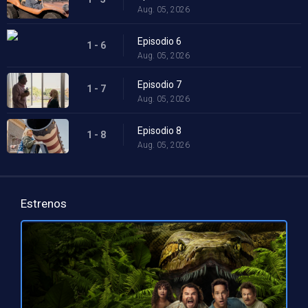
Aug. 05, 2026
Episodio 6
1 - 6
Aug. 05, 2026
Episodio 7
1 - 7
Aug. 05, 2026
Episodio 8
1 - 8
Aug. 05, 2026
Estrenos