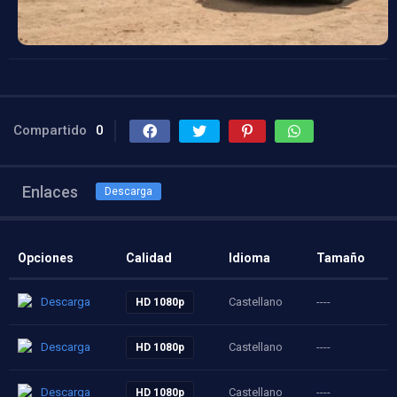
Compartido
0
Enlaces
Descarga
Opciones
Calidad
Idioma
Tamaño
Descarga
Castellano
----
HD 1080p
Descarga
Castellano
----
HD 1080p
Descarga
Castellano
----
HD 1080p