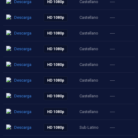
Descarga
Castellano
----
HD 1080p
Descarga
Castellano
----
HD 1080p
Descarga
Castellano
----
HD 1080p
Descarga
Castellano
----
HD 1080p
Descarga
Castellano
----
HD 1080p
Descarga
Castellano
----
HD 1080p
Descarga
Castellano
----
HD 1080p
Descarga
Castellano
----
HD 1080p
Descarga
Sub Latino
----
HD 1080p