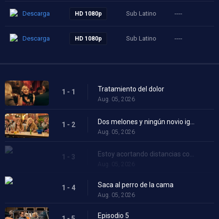
Descarga
Sub Latino
----
HD 1080p
Descarga
Sub Latino
----
HD 1080p
Tratamiento del dolor
1 - 1
Aug. 05, 2026
Dos melones y ningún novio igual a delito
1 - 2
Aug. 05, 2026
Estoy acortando distancias con ese Gurú cabrón
1 - 3
Aug. 05, 2026
Saca al perro de la cama
1 - 4
Aug. 05, 2026
Episodio 5
1 - 5