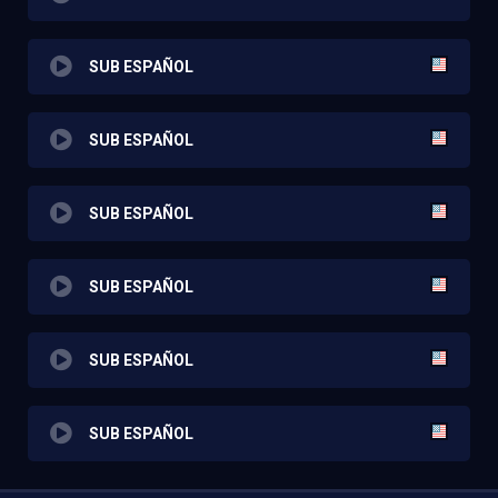
SUB ESPAÑOL
SUB ESPAÑOL
SUB ESPAÑOL
SUB ESPAÑOL
SUB ESPAÑOL
SUB ESPAÑOL