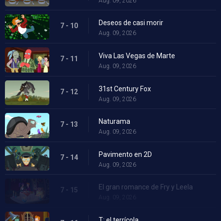
Aug. 09, 2026
Deseos de casi morir
7 - 10
Aug. 09, 2026
Viva Las Vegas de Marte
7 - 11
Aug. 09, 2026
31st Century Fox
7 - 12
Aug. 09, 2026
Naturama
7 - 13
Aug. 09, 2026
Pavimento en 2D
7 - 14
Aug. 09, 2026
El gran romance de Fry y Leela
7 - 15
Aug. 09, 2026
T: el terrícola