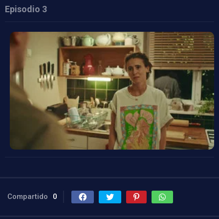
Episodio 3
Compartido
0