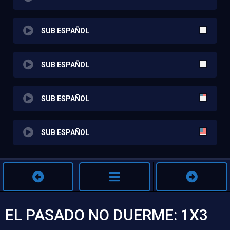
SUB ESPAÑOL
SUB ESPAÑOL
SUB ESPAÑOL
SUB ESPAÑOL
EL PASADO NO DUERME: 1X3