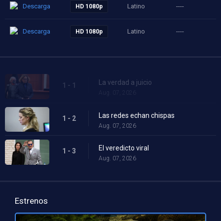
Descarga
Latino
----
HD 1080p
Descarga
Latino
----
HD 1080p
La verdad a juicio
1 - 1
Aug. 07, 2026
Las redes echan chispas
1 - 2
Aug. 07, 2026
El veredicto viral
1 - 3
Aug. 07, 2026
Estrenos