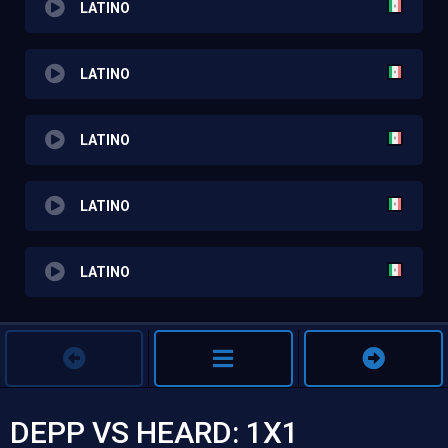
LATINO
LATINO
LATINO
LATINO
LATINO
DEPP VS HEARD: 1X1