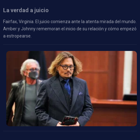
La verdad a juicio
Fairfax, Virginia. El juicio comienza ante la atenta mirada del mundo.
Amber y Johnny rememoran el inicio de su relación y cómo empezó
a estropearse.