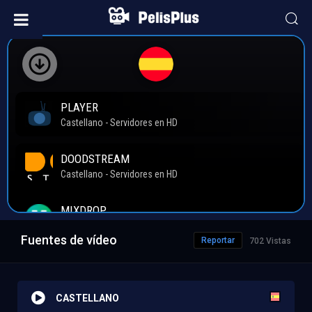
Fuentes de vídeo
Reportar
702 Vistas
CASTELLANO