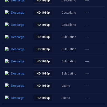
Descarga
Castellano
----
HD 1080p
Descarga
Castellano
----
HD 1080p
Descarga
Castellano
----
HD 1080p
Descarga
Sub Latino
----
HD 1080p
Descarga
Sub Latino
----
HD 1080p
Descarga
Sub Latino
----
HD 1080p
Descarga
Sub Latino
----
HD 1080p
Descarga
Latino
----
HD 1080p
Descarga
Latino
----
HD 1080p