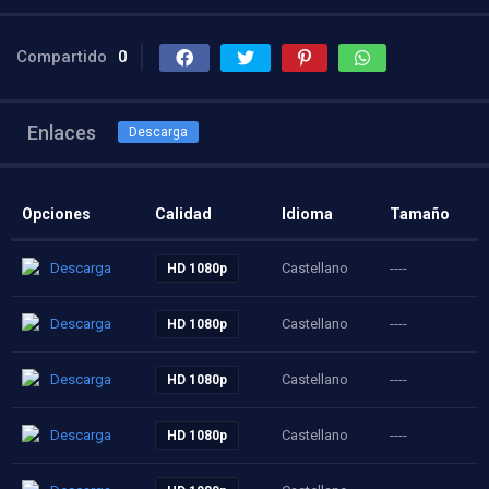
Compartido
0
Enlaces
Descarga
Opciones
Calidad
Idioma
Tamaño
Descarga
Castellano
----
HD 1080p
Descarga
Castellano
----
HD 1080p
Descarga
Castellano
----
HD 1080p
Descarga
Castellano
----
HD 1080p