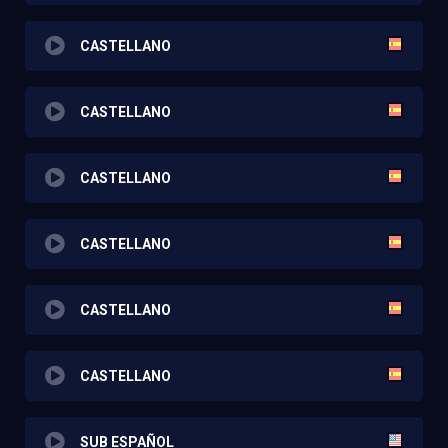
CASTELLANO
CASTELLANO
CASTELLANO
CASTELLANO
CASTELLANO
CASTELLANO
SUB ESPAÑOL