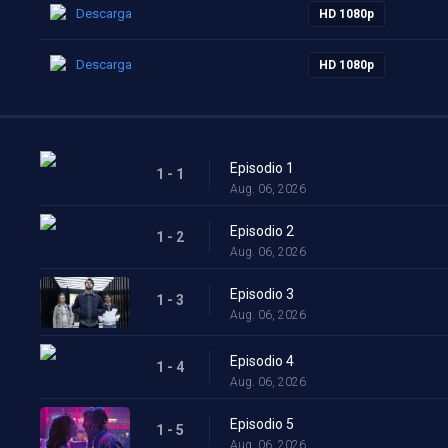
Descarga
HD 1080p
Descarga
HD 1080p
Episodio 1
1 - 1
Aug. 06, 2026
Episodio 2
1 - 2
Aug. 06, 2026
Episodio 3
1 - 3
Aug. 06, 2026
Episodio 4
1 - 4
Aug. 06, 2026
Episodio 5
1 - 5
Aug. 06, 2026