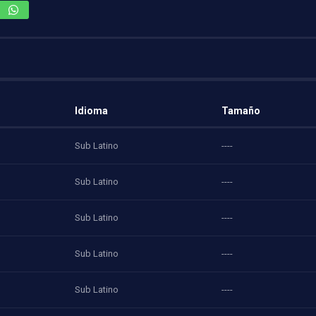
Idioma
Tamaño
Sub Latino
----
Sub Latino
----
Sub Latino
----
Sub Latino
----
Sub Latino
----