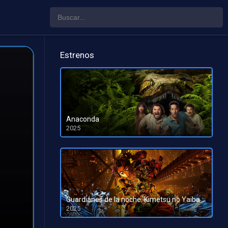
Estrenos
Anaconda
2025
HD 1080pHD 720p
Guardianes de la noche: Kimetsu no Yaiba La fortaleza infinita
2025
HD 1080pHD 720p