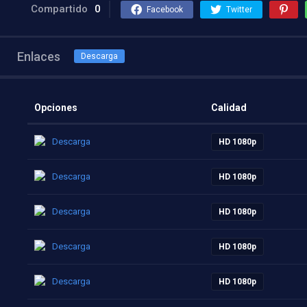
Compartido
0
Facebook
Twitter
Enlaces
Descarga
Opciones
Calidad
Descarga
HD 1080p
Descarga
HD 1080p
Descarga
HD 1080p
Descarga
HD 1080p
Descarga
HD 1080p