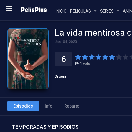
INICIO
PELICULAS
SERIES
ANI
La vida mentirosa d
Jan. 04, 2023
6
1
voto
Drama
Episodios
Info
Reparto
TEMPORADAS Y EPISODIOS