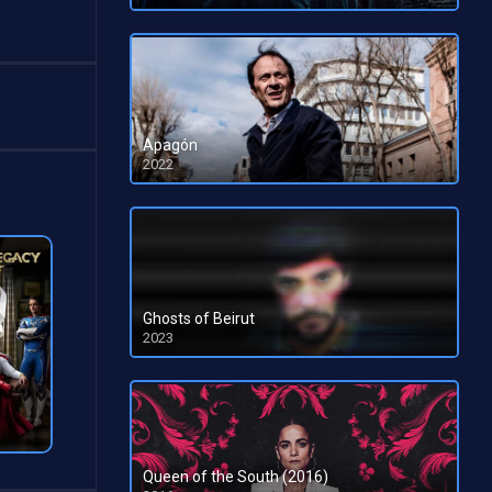
HD 1080pHD 720p
Apagón
2022
HD 1080pHD 720p
Ghosts of Beirut
2023
HD 1080pHD 720p
Queen of the South (2016)