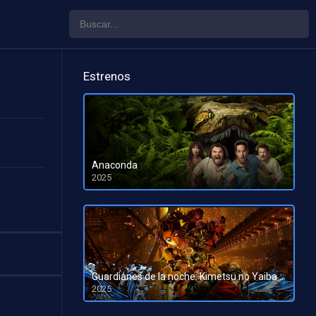
Estrenos
Anaconda
2025
HD 1080pHD 720p
Guardianes de la noche: Kimetsu no Yaiba La fortaleza infinita
2025
HD 1080pHD 720p