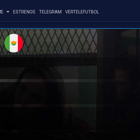
ME
ESTRENOS
TELEGRAM
VERTELEFUTBOL