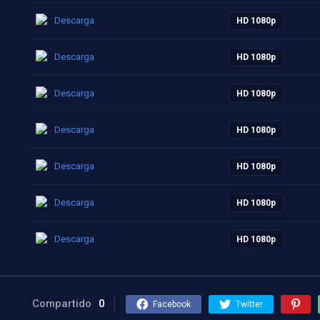
Descarga
HD 1080p
Descarga
HD 1080p
Descarga
HD 1080p
Descarga
HD 1080p
Descarga
HD 1080p
Descarga
HD 1080p
Descarga
HD 1080p
Compartido
0
Facebook
Twitter