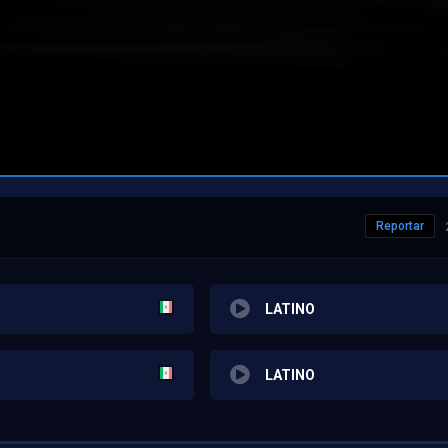
Reportar
LATINO
LATINO