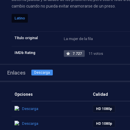
cambio cuando no pueda evitar enamorarse de un preso.
Latino
Título original
La mujer de la fila
IMDb Rating
7.727
11 votos
Enlaces
Descarga
Opciones
Calidad
Descarga
HD 1080p
Descarga
HD 1080p