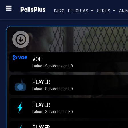
INICIO
PELICULAS
SERIES
ANI