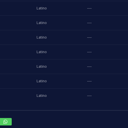
Latino
----
Latino
----
Latino
----
Latino
----
Latino
----
Latino
----
Latino
----