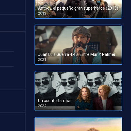
Antboy, el pequeño gran superhéroe (2013)
2013
HD 720p
Juan Luis Guerra 4.40: Entre Mar Y Palmeras (2021)
2021
HD 720p
Un asunto familiar
2024
HD 1080pHD 720p