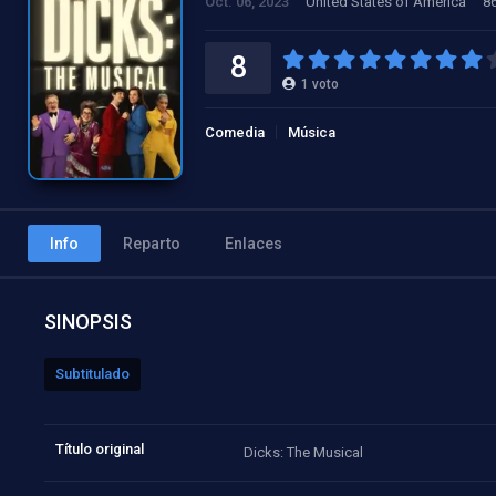
Oct. 06, 2023
United States of America
86
8
1
voto
Comedia
Música
Info
Reparto
Enlaces
SINOPSIS
Subtitulado
Título original
Dicks: The Musical