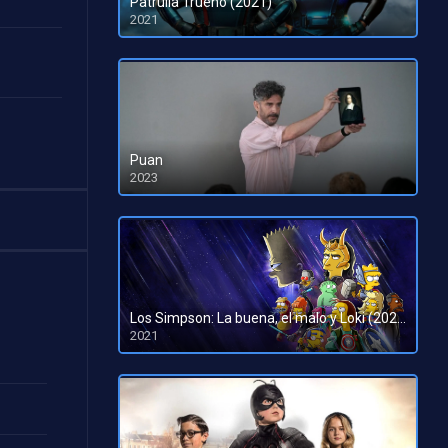
Patrulla Trueno (2021)
2021
HD 720p
Puan
2023
HD 1080pHD 720p
Los Simpson: La buena, el malo y Loki (2021)
2021
HD 1080p