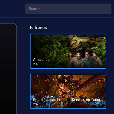
Estrenos
Anaconda
2025
HD 1080pHD 720p
Guardianes de la noche: Kimetsu no Yaiba La fortaleza infinita
2025
HD 1080pHD 720p