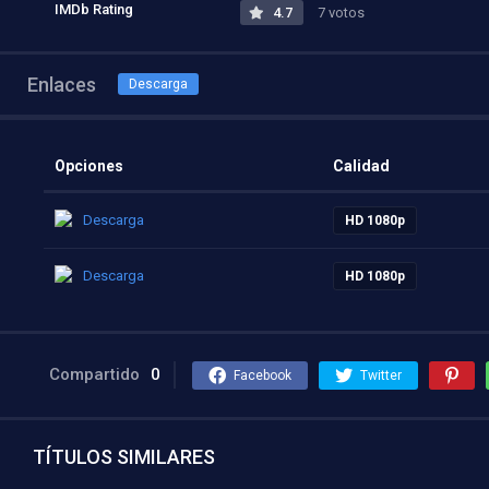
IMDb Rating
4.7
7 votos
Enlaces
Descarga
Opciones
Calidad
Descarga
HD 1080p
Descarga
HD 1080p
Compartido
0
Facebook
Twitter
TÍTULOS SIMILARES