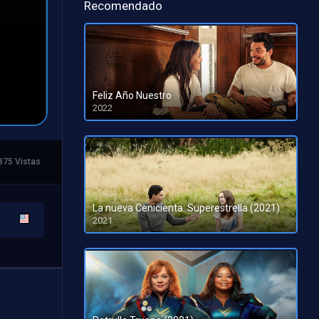
Recomendado
Feliz Año Nuestro
2022
HD 1080pHD 720p
875 Vistas
La nueva Cenicienta: Superestrella (2021)
2021
HD 1080p