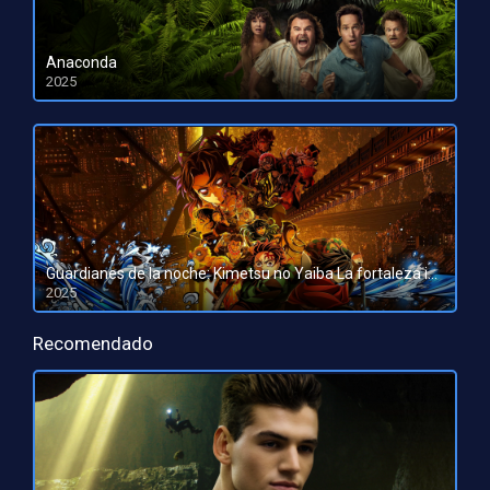
Anaconda
2025
HD 1080pHD 720p
Guardianes de la noche: Kimetsu no Yaiba La fortaleza infinita
2025
HD 1080pHD 720p
Recomendado