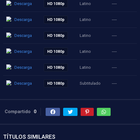
Descarga
Latino
----
HD 1080p
Descarga
Latino
----
HD 1080p
Descarga
Latino
----
HD 1080p
Descarga
Latino
----
HD 1080p
Descarga
Latino
----
HD 1080p
Descarga
Subtitulado
----
HD 1080p
Compartido
0
TÍTULOS SIMILARES