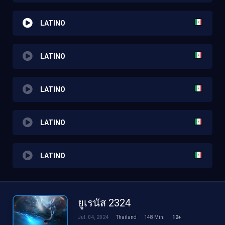
LATINO
LATINO
LATINO
LATINO
LATINO
ยูเรนัส 2324
Jul. 04, 2024
Thailand
148 Min.
12+