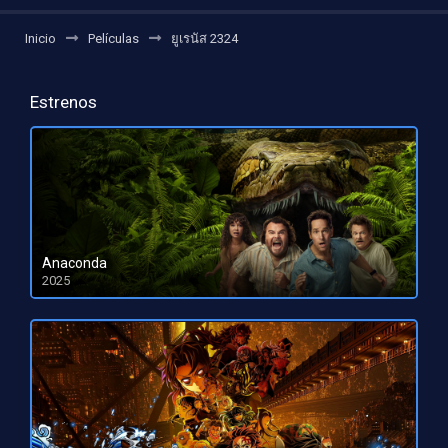
Inicio
Películas
ยูเรนัส 2324
Estrenos
Anaconda
2025
HD 1080pHD 720p