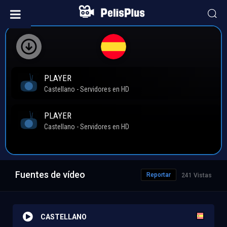
Fuentes de vídeo
Reportar
241 Vistas
CASTELLANO