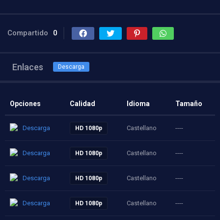
Compartido
0
Enlaces
Descarga
Opciones
Calidad
Idioma
Tamaño
Descarga
Castellano
----
HD 1080p
Descarga
Castellano
----
HD 1080p
Descarga
Castellano
----
HD 1080p
Descarga
Castellano
----
HD 1080p