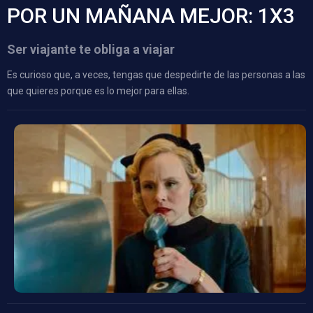
POR UN MAÑANA MEJOR: 1X3
Ser viajante te obliga a viajar
Es curioso que, a veces, tengas que despedirte de las personas a las
que quieres porque es lo mejor para ellas.