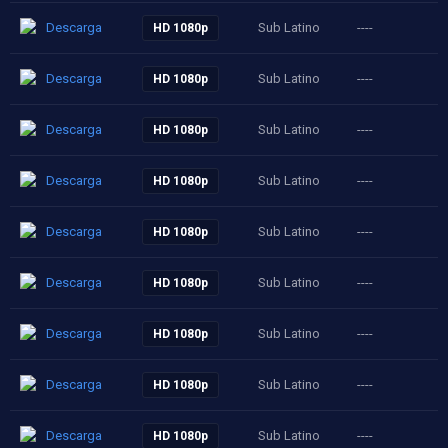
Descarga
Sub Latino
----
HD 1080p
Descarga
Sub Latino
----
HD 1080p
Descarga
Sub Latino
----
HD 1080p
Descarga
Sub Latino
----
HD 1080p
Descarga
Sub Latino
----
HD 1080p
Descarga
Sub Latino
----
HD 1080p
Descarga
Sub Latino
----
HD 1080p
Descarga
Sub Latino
----
HD 1080p
Descarga
Sub Latino
----
HD 1080p