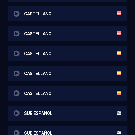
CASTELLANO
CASTELLANO
CASTELLANO
CASTELLANO
CASTELLANO
SUB ESPAÑOL
SUB ESPAÑOL