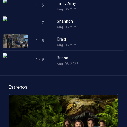
Tim y Amy
1 - 6
Aug. 06, 2026
Shannon
1 - 7
Aug. 06, 2026
Craig
1 - 8
Aug. 06, 2026
Briana
1 - 9
Aug. 06, 2026
Estrenos