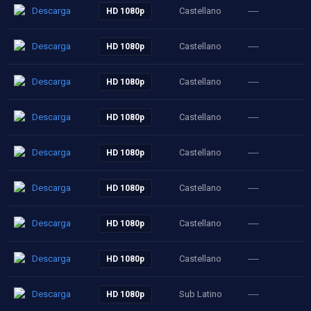
Descarga
Castellano
----
HD 1080p
Descarga
Castellano
----
HD 1080p
Descarga
Castellano
----
HD 1080p
Descarga
Castellano
----
HD 1080p
Descarga
Castellano
----
HD 1080p
Descarga
Castellano
----
HD 1080p
Descarga
Castellano
----
HD 1080p
Descarga
Castellano
----
HD 1080p
Descarga
Sub Latino
----
HD 1080p